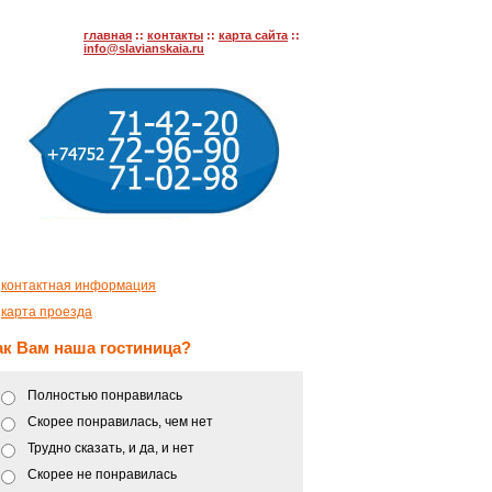
главная
::
контакты
::
карта сайта
::
info@slavianskaia.ru
—
контактная информация
—
карта проезда
ак Вам наша гостиница?
Полностью понравилась
Скорее понравилась, чем нет
Трудно сказать, и да, и нет
Скорее не понравилась