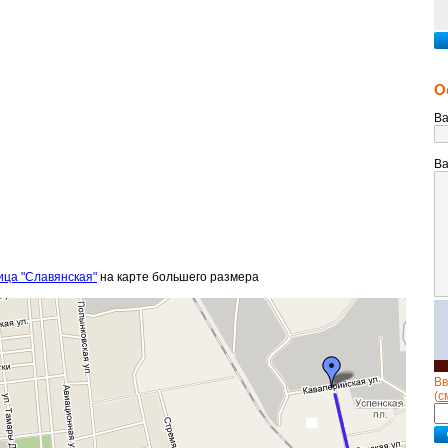
О
Ва
Ва
ица "Славянская"
на карте большего размера
Вв
(
с