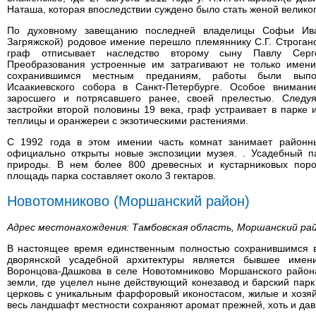
Наташа, которая впоследствии суждено было стать женой великог
По духовному завещанию последней владелицы Софьи Ива
Загряжской) родовое имение перешло племяннику С.Г. Строгано
граф отписывает наследство второму сыну Павлу Сергее
Преобразования устроенные им затрагивают не только имени
сохранившимся местным преданиям, работы были выпо
Исаакиевского собора в Санкт-Петербурге. Особое внимани
заросшего и потрясавшего ранее, своей прелестью. Следу
застройки второй половины 19 века, граф устраивает в парке и
теплицы и оранжереи с экзотическими растениями.
С 1992 года в этом имении часть комнат занимает районн
официально открыты новые экспозиции музея. . Усадебный п
природы. В нем более 800 древесных и кустарниковых пор
площадь парка составляет около 3 гектаров.
Новотомниково (Моршанский район)
Адрес местонахождения: Тамбовская область, Моршанский рай
В настоящее время единственным полностью сохранившимся в
дворянской усадебной архитектуры является бывшее име
Воронцова-Дашкова в селе Новотомниково Моршанского района
земли, где уцелел ныне действующий конезавод и барский парк
церковь с уникальным фарфоровый иконостасом, жилые и хозяй
весь ландшафт местности сохраняют аромат прежней, хоть и дав