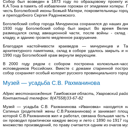
Собор был возведен в 1873 году по образцовому проекту из
К.А.Тона в память об избавлении горожан от эпидемии холеры. 
честь Боголюбской иконы Божьей Матери, покровительницы гор
и преподобного Сергея Радонежского.
Боголюбский собор города Мичуринска сохранился до наших дн
1930 году Боголюбский собор был закрыт. Во время Вели
размещался склад авиационной части, после войны - склад 
кладку, и зданию грозило медленное разрушение.
Благодаря настойчивости краеведов — мичуринцев и Та
архитектурного памятника, склад в соборе удалось закрыть и
1990 году Боголюбский храм вернули верующим.
В 2000 году рядом с собором построена колокольня-час
исповедников Российских. Вместе с домами старинной постр
собор сохраняет особый колорит русского провинциального город
Музей — усадьба С.В. Рахманинова
Адрес местонахождения: Тамбовская область, Уваровский райо
Контактный телефон: 8(47558)33-67-82
Музей — усадьба С.В. Рахманинова «Ивановка» находится 
Сатиных (родителей жены С.В.Рахманинова) и занимает площа
которой С.В.Рахманинов жил и работал, связана большая часть 
он проводил практически каждую весну и лето с 1890 по 1917 го
множество произведений, по праву считается одним из очагов му