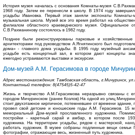
История музея началась с основания Комнаты-музея С.В.Рахман
1968 году. Затем ее перенесли в школу. В 1974 году заверши
усадьбы Ивановка. Первый этаж заняли экспонаты Комнаты-м
музыкальная школа. Музей все это время работал на обществен
филиалом областного краеведческого музея. Официальное о
С.В.Рахманинову состоялось в 1982 году.
Позднее были реконструированы парковые и хозяйственные 
архитекторами под руководством А.Ягнятинского был подготовл
дома» - главного дома усадьбы. В 1995 году музейный ансам
усадьбе есть концертный зал, в котором дают концерты зна
ежегодно устраиваются выставки и экскурсии.
Дом-музей А.М. Герасимова в городе Мичурин
Адрес местонахождения: Тамбовская область, г.Мичуринск, ул.
Контактный телефон: 8(47545)5-42-47
Жизнь и творчество А.М.Герасимова неразрывно связаны с е
городом Мичуринском (ранее Козлов).На одной из улиц Мичурин
стоит двухэтажное кирпичное, потемневшее от времени здание, по
провел свой детские и юношеские годы А.М. Герасимов. 15 м
мемориальный Дом-музей прославленного художника. Помим
постройки - каретный сарай и амбар, в котором после 19
художника. На территории усадьбы, рядом с мастерской, нахо
работать художник. В музее собраны подлинные вещи семьи 
фотографии, отражающие весь, жизненный путь художника.