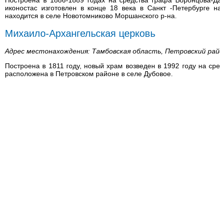
Построена в 1886-1889 годах на средства графа Воронцова-Д
иконостас изготовлен в конце 18 века в Санкт -Петербурге н
находится в селе Новотомниково Моршанского р-на.
Михаило-Архангельская церковь
Адрес местонахождения: Тамбовская область, Петровский райо
Построена в 1811 году, новый храм возведен в 1992 году на ср
расположена в Петровском районе в селе Дубовое.