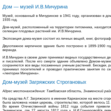
Дом — музей И.В.Мичурина
Музей, основанный в Мичуринске в 1941 году, организован в до
1935 год.
Дом-музей, расположенный на территории питомника, находитс
селекции плодовых растений им. И.В.Мичурина.
Экспозиция дома-музея состоит из личных вещей, книг, фотограф
Двухэтажное кирпичное здание было построено в 1899-1900 го
веранда.
И.В.Мичурин в своем доме принимал видных государственных дея
и писателей. После его смерти здание объявлено Домом-музеем
сохраняются все виды посаженных ученым растений. Беседки, р
принимал посетителей и проводил практические занятия по се
«лектории Мичурина».
Дом-музей Загряжских Строгановых
Адрес местонахождения: Тамбовская область, Знаменский рай
На средства А.Г. Загряжского в имении Карианском на месте сгор
была заложена новая церковь, строительство, которой велось 11 
Во время Отечественной войны 1812 года события привели
Знаменское, где 27 августа 1812 года у. Н.И.Гончаровой(в дев