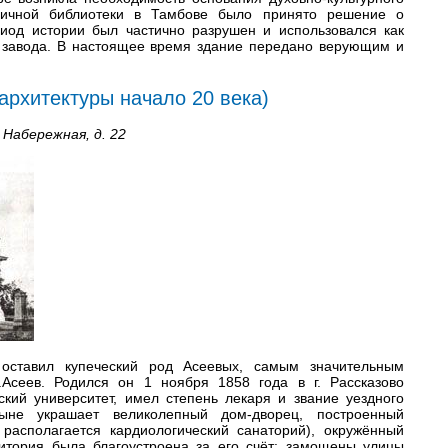
личной библиотеки в Тамбове было принято решение о
риод истории был частично разрушен и использовался как
завода. В настоящее время здание передано верующим и
архитектуры начало 20 века)
 Набережная, д. 22
оставил купеческий род Асеевых, самым значительным
.Асеев. Родился он 1 ноября 1858 года в г. Рассказово
ский университет, имел степень лекаря и звание уездного
не украшает великолепный дом-дворец, построенный
располагается кардиологический санаторий), окружённый
итория была благоустроена за его счёт: замощены улицы