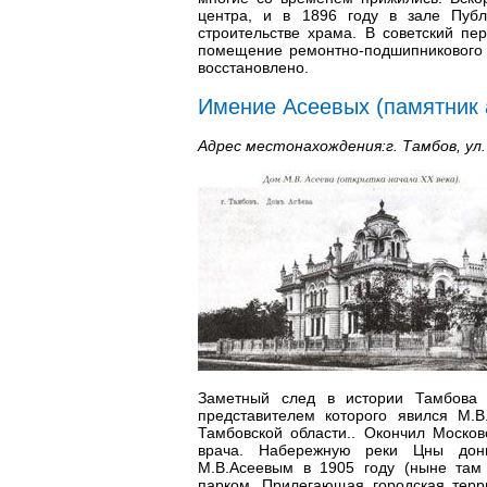
центра, и в 1896 году в зале Пуб
строительстве храма. В советский пе
помещение ремонтно-подшипникового 
восстановлено.
Имение Асеевых (памятник 
Адрес местонахождения:г. Тамбов, ул.
Заметный след в истории Тамбова 
представителем которого явился М.В
Тамбовской области.. Окончил Москов
врача. Набережную реки Цны доны
М.В.Асеевым в 1905 году (ныне там 
парком. Прилегающая городская терр