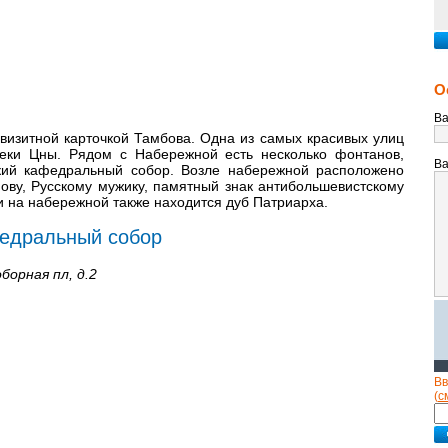
О
Ва
визитной карточкой Тамбова. Одна из самых красивых улиц
реки Цны. Рядом с Набережной есть несколько фонтанов,
Ва
кий кафедральный собор. Возле набережной расположено
ову, Русскому мужику, памятный знак антибольшевистскому
и на набережной также находится дуб Патриарха.
едральный собор
борная пл, д.2
Вв
(
с