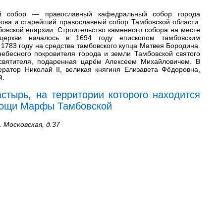
ый собор — православный кафедральный собор города
ова и старейший православный собор Тамбовской области.
овской епархии. Строительство каменного собора на месте
 церкви началось в 1694 году епископом тамбовским
 1783 году на средства тамбовского купца Матвея Бородина.
бесного покровителя города и земли Тамбовской святого
святителя, подаренная царём Алексеем Михайловичем. В
ратор Николай II, великая княгиня Елизавета Фёдоровна,
й.
стырь, на территории которого находится
мощи Марфы Тамбовской
 Московская, д.37