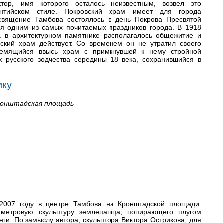
тор, имя которого осталось неизвестным, возвел это
антийском стиле. Покровский храм имеет для города
освящение Тамбова состоялось в день Покрова Пресвятой
ся одним из самых почитаемых праздников города. В 1918
да в архитектурном памятнике располагалось общежитие и
ский храм действует. Со временем он не утратил своего
тремящийся ввысь храм с примкнувшей к нему стройной
к русского зодчества середины 18 века, сохранившийся в
ику
Кронштадская площадь
 2007 году в центре Тамбова на Кронштадской площади.
хметровую скульптуру землепашца, попирающего плугом
нги. По замыслу автора, скульптора Виктора Острикова, для