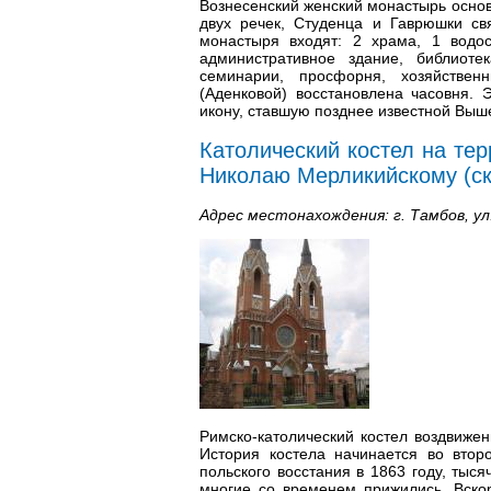
Вознесенский женский монастырь основа
двух речек, Студенца и Гаврюшки св
монастыря входят: 2 храма, 1 водос
административное здание, библиоте
семинарии, просфорня, хозяйстве
(Аденковой) восстановлена часовня.
икону, ставшую позднее известной Выш
Католический костел на те
Николаю Мерликийскому (ск
Адрес местонахождения: г. Тамбов, у
Римско-католический костел воздвижен
История костела начинается во втор
польского восстания в 1863 году, тыс
многие со временем прижились. Вскор