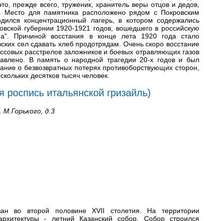
то, прежде всего, труженик, хранитель веры отцов и дедов,
. Место для памятника расположено рядом с Покровским
одился концентрационный лагерь, в котором содержались
овской губернии 1920-1921 годов, вошедшего в российскую
а". Причиной восстания в конце лета 1920 года стало
вских сел сдавать хлеб продотрядам. Очень скоро восстание
ссовых расстрелов заложников и боевых отравляющих газов
давлено. В память о народной трагедии 20-х годов и был
нание о безвозвратных потерях противоборствующих сторон,
кольких десятков тысяч человек.
я роспись итальянской гризайль)
 М.Горького, д.3
ван во второй половине XVII столетия. На территории
архитектуры - летний Казанский собор. Собор строился