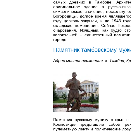
самых древних в Тамбове. Архитек
оригинальное здание в русско-виз
символическое значение, поскольку 
Богородицы, долгое время являвшего
году церковь закрыли, и до 1943 го
складские помещения. Сейчас Покров
очарования. Изящный, как будто с
колокольней – единственный памятни
городе.
Памятник тамбовскому муж
Адрес местонахождения: г. Тамбов, 
Памятник русскому мужику открыт в
Композиция представляет собой тре
пулеметную ленту и политические лозу