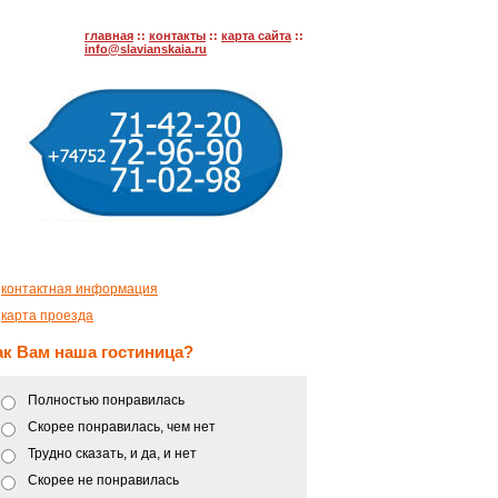
главная
::
контакты
::
карта сайта
::
info@slavianskaia.ru
—
контактная информация
—
карта проезда
ак Вам наша гостиница?
Полностью понравилась
Скорее понравилась, чем нет
Трудно сказать, и да, и нет
Скорее не понравилась