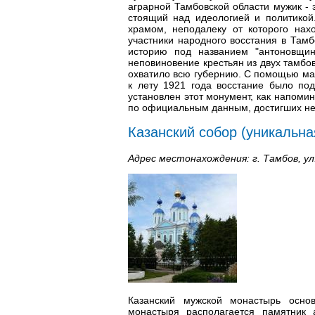
аграрной Тамбовской области мужик - э
стоящий над идеологией и политикой
храмом, неподалеку от которого нах
участники народного восстания в Тамб
историю под названием "антоновщин
неповиновение крестьян из двух тамбо
охватило всю губернию. С помощью ма
к лету 1921 года восстание было по
установлен этот монумент, как напоми
по официальным данным, достигших нес
Казанский собор (уникальна
Адрес местонахождения: г. Тамбов, ул.
Казанский мужской монастырь осно
монастыря располагается памятник 