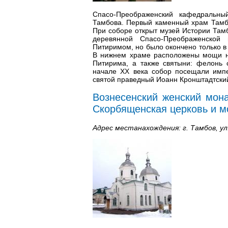
Спасо-Преображенский кафедральн
Тамбова. Первый каменный храм Тамб
При соборе открыт музей Истории Тамб
деревянной Спасо-Преображенской
Питиримом, но было окончено только в
В нижнем храме расположены мощи не
Питирима, а также святыни: фелонь 
начале XX века собор посещали импе
святой праведный Иоанн Кронштадтски
Вознесенский женский мона
Скорбященская церковь и 
Адрес местанахождения: г. Тамбов, ул.