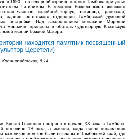
н в 1690 г. на северной окраине старого Тамбова при устье
ятителем Питиримом. В комплекс Вознесенского женского
вятная часовня, келейный корпус, гостиница, трапезная,
ка, здание регентского отделения Тамбовской духовной
нные постройки. Над захоронением монахини Миропии
 Эта монахиня принесла в обитель чудотворную Казанскую
енской иконой Божией Матери.
рритории находится памятник посвященный
ульптор Церетели)
л. Кронштадтская, д.14
ия Креста Господня построен в начале XX века в Тамбове.
ой половине 19 века, а именно, когда после подавления
ячи католиков-поляков были высланы в Тамбовский край, где
е возникла необходимость основания духовно-культурного